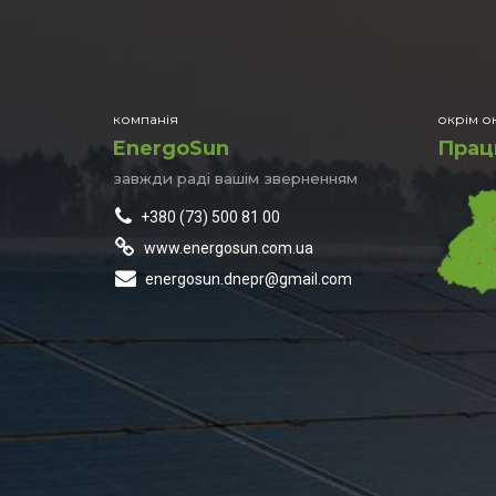
компанія
окрім ок
EnergoSun
Працю
завжди раді вашім зверненням
+380 (73) 500 81 00
www.energosun.com.ua
energosun.dnepr@gmail.com