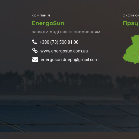
компанія
окрім ок
EnergoSun
Працю
завжди раді вашім зверненням
+380 (73) 500 81 00
www.energosun.com.ua
Вкажі
energosun.dnepr@gmail.com
Ваше ім'я:
Ваш телефон: