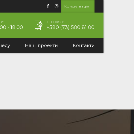
Консультація
И:
ТЕЛЕФОН:
00 - 18.00
+380 (73) 500 81 00
несу
Наші проекти
Контакти