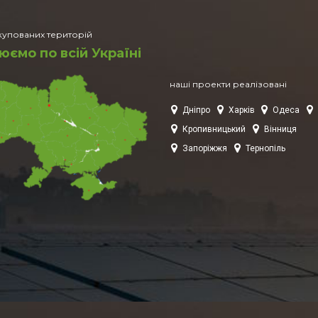
упованих територій
ємо по всій Україні
наші проекти реалізовані
Отримати консультацію
Дніпро
Харків
Одеса
С
Кропивницький
Вінниця
ть Ваше ім’я та телефон, ми зателефонуємо Вам найближчим 
Запоріжжя
Тернопіль