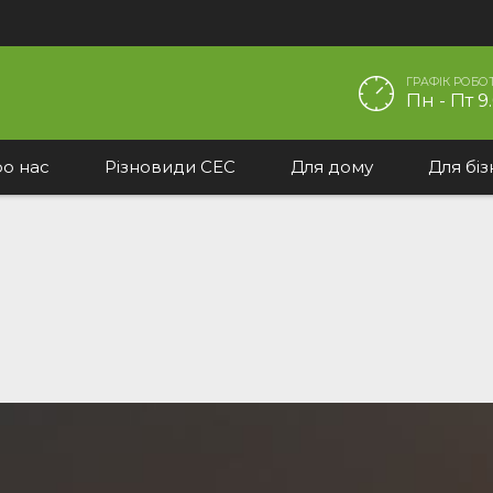
ГРАФІК РОБОТ
Пн - Пт 9.
о нас
Різновиди СЕС
Для дому
Для біз