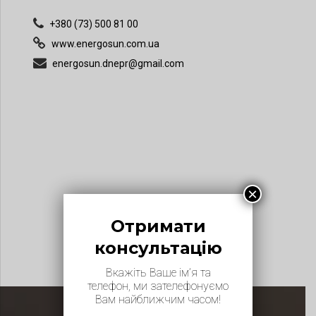
+380 (73) 500 81 00
www.energosun.com.ua
energosun.dnepr@gmail.com
×
Отримати
консультацію
Вкажіть Ваше ім’я та
телефон, ми зателефонуємо
Вам найближчим часом!