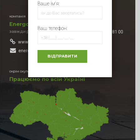
Ваше ім'я:
компанія
EnergoSun
Ваш телефон:
завжди раді вашім зверненням
+380 (73) 500 81 00
www.energosun.com.ua
energosun.dnepr@gmail.com
окрім окупованих територій
Працюємо по всій Україні